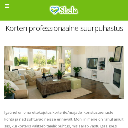
Korteri professionaalne suurpuhastus
Igaühel on oma ettekujutus korterite/majade koristusteenuste
kohta ja nad suhtuvad neisse erinevalt. Mõni inimene on rahul ainult
siis, kui korteris valitseb täielik puhtus, mis särab vastu igas, isegi