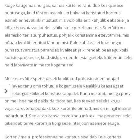
kõige kaugemas nurgas, samas kui teine rahuldub keskpärase
puhtusega, kuid tõsi on asjaolu, et halvasti koristatud korteris
esineb erinevat liiki mustust, mis võib olla eriti kahjulik eakatele ja
kõige haavatavamatele – väikestele pereliikmetele. Seetõttu on
elamiskorteri suurpuhastus, põhjalik koristamine ettevõtmine, mis
nõuab kvalifitseeritud lähenemist. Pole kahtlust, et kaasaegne
puhastusvarustus parandab kvaliteeti ja kiirendab peaaegu kõiki
koristusprotsesse, kuid siiski on nende esialgseteks kriteeriumiteks
neid läbiviivate inimeste kogemused.
Meie ettevõtte spetsiaalselt koolitatud puhastusteenindajad
valdavad tänu oma tohutule kogemusele vajalikku kaasaegset
tehnoloogiat kõikidel koristusetappidel. Kuna me töötame iga päev,
on meil hea meel pakkuda töötajaid, kes teevad selleks kogu
vajaliku, et teha puhtaks kõik korterite pinnad, mis on mingil määral
määrdunud. See aitab kaasa terve kodu mikrokliima paranemisele,
pikendab terve korteri ja kõigi selle interjööri esemete eluiga.
Korteri / maja professionaalne koristus sisaldab Teie korteris