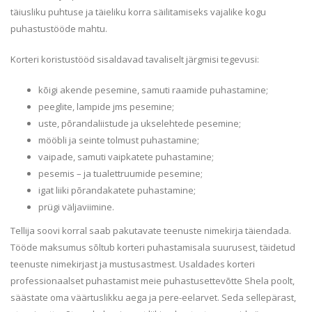
täiusliku puhtuse ja täieliku korra säilitamiseks vajalike kogu
puhastustööde mahtu.
Korteri koristustööd sisaldavad tavaliselt järgmisi tegevusi:
kõigi akende pesemine, samuti raamide puhastamine;
peeglite, lampide jms pesemine;
uste, põrandaliistude ja ukselehtede pesemine;
mööbli ja seinte tolmust puhastamine;
vaipade, samuti vaipkatete puhastamine;
pesemis – ja tualettruumide pesemine;
igat liiki põrandakatete puhastamine;
prügi väljaviimine.
Tellija soovi korral saab pakutavate teenuste nimekirja täiendada.
Tööde maksumus sõltub korteri puhastamisala suurusest, täidetud
teenuste nimekirjast ja mustusastmest. Usaldades korteri
professionaalset puhastamist meie puhastusettevõtte Shela poolt,
säästate oma väärtuslikku aega ja pere-eelarvet. Seda sellepärast,