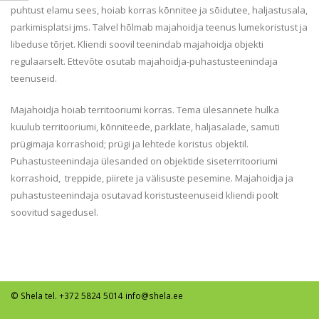
puhtust elamu sees, hoiab korras kõnnitee ja sõidutee, haljastusala,
parkimisplatsi jms. Talvel hõlmab majahoidja teenus lumekoristust ja
libeduse tõrjet. Kliendi soovil teenindab majahoidja objekti
regulaarselt. Ettevõte osutab majahoidja-puhastusteenindaja
teenuseid.
Majahoidja hoiab territooriumi korras. Tema ülesannete hulka
kuulub territooriumi, kõnniteede, parklate, haljasalade, samuti
prügimaja korrashoid; prügi ja lehtede koristus objektil.
Puhastusteenindaja ülesanded on objektide siseterritooriumi
korrashoid, treppide, piirete ja välisuste pesemine. Majahoidja ja
puhastusteenindaja osutavad koristusteenuseid kliendi poolt
soovitud sagedusel.
© Shela tel. +372 5824 5014
info@shela.ee