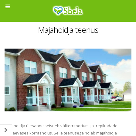
Majahoidja teenus
Majahoidja ülesanne seisneb väliterritooriumi ja trepikodade
igapäevases korrashoius. Selle teenusega hoiab majahoidja